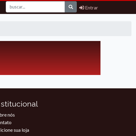
Entrar
nstitucional
bre nós
ntato
icione sua loja