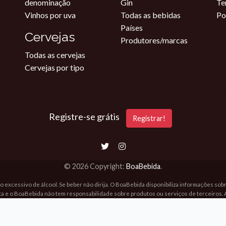
denominação
Gin
Te
Vinhos por uva
Todas as bebidas
Po
Países
Cervejas
Produtores/marcas
Todas as cervejas
Cervejas por tipo
Registre-se grátis
Registrar!
© 2026 Copyright:
BoaBebida
.
o excessivo de álcool. Se beber não dirija. O BoaBebida disponibiliza informações so
ta e o BoaBebida não tem responsabilidade sobre produtos ou serviços de terceiros. 