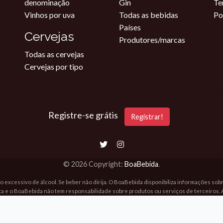
denominação
Gin
Te
Vinhos por uva
Todas as bebidas
Po
Países
Cervejas
Produtores/marcas
Todas as cervejas
Cervejas por tipo
Registre-se grátis
Registrar!
© 2026 Copyright:
BoaBebida
.
o excessivo de álcool. Se beber não dirija. O BoaBebida disponibiliza informações so
ta e o BoaBebida não tem responsabilidade sobre produtos ou serviços de terceiros. 