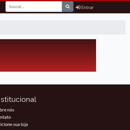
Entrar
nstitucional
bre nós
ntato
icione sua loja