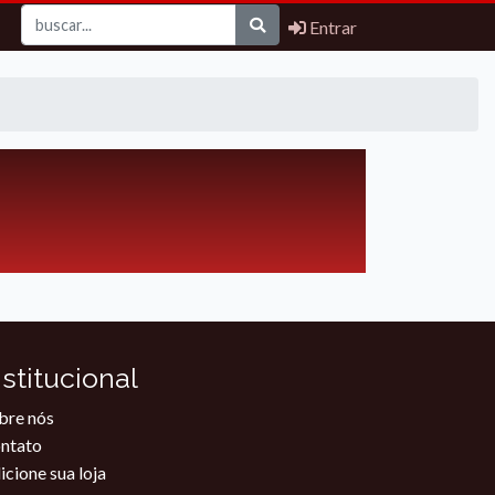
Entrar
nstitucional
bre nós
ntato
icione sua loja