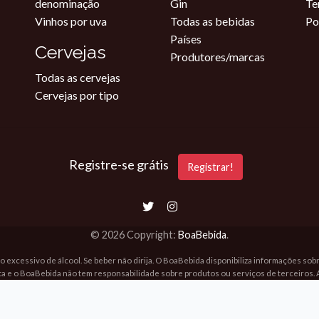
denominação
Gin
Te
Vinhos por uva
Todas as bebidas
Po
Países
Cervejas
Produtores/marcas
Todas as cervejas
Cervejas por tipo
Registre-se grátis
Registrar!
© 2026 Copyright:
BoaBebida
.
o excessivo de álcool. Se beber não dirija. O BoaBebida disponibiliza informações so
ta e o BoaBebida não tem responsabilidade sobre produtos ou serviços de terceiros. 