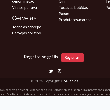
denominação
Gin
Te
Vinhos por uva
Todas as bebidas
Po
Países
Cervejas
Produtores/marcas
Todas as cervejas
Cervejas por tipo
Registre-se grátis
Registrar!
© 2026 Copyright:
BoaBebida
.
o excessivo de álcool. Se beber não dirija. O BoaBebida disponibiliza informações so
ta e o BoaBebida não tem responsabilidade sobre produtos ou serviços de terceiros. 