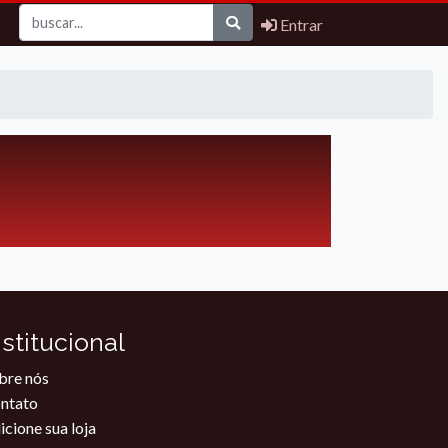
Entrar
nstitucional
bre nós
ntato
icione sua loja