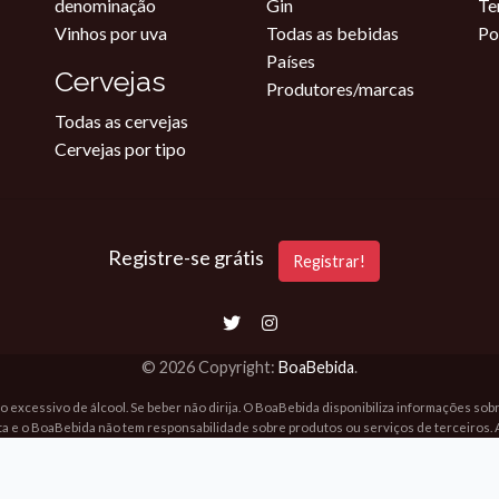
denominação
Gin
Te
Vinhos por uva
Todas as bebidas
Po
Países
Cervejas
Produtores/marcas
Todas as cervejas
Cervejas por tipo
Registre-se grátis
Registrar!
© 2026 Copyright:
BoaBebida
.
o excessivo de álcool. Se beber não dirija. O BoaBebida disponibiliza informações so
ta e o BoaBebida não tem responsabilidade sobre produtos ou serviços de terceiros. 