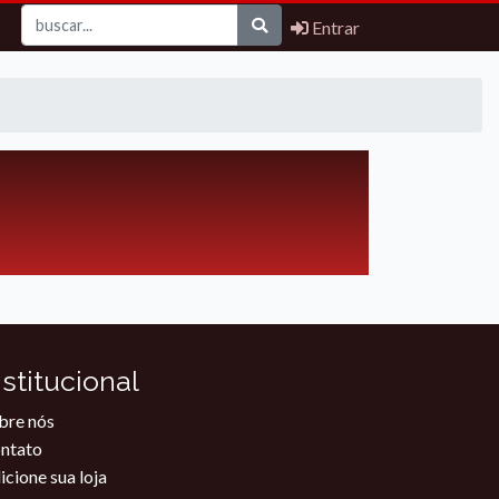
Entrar
nstitucional
bre nós
ntato
icione sua loja