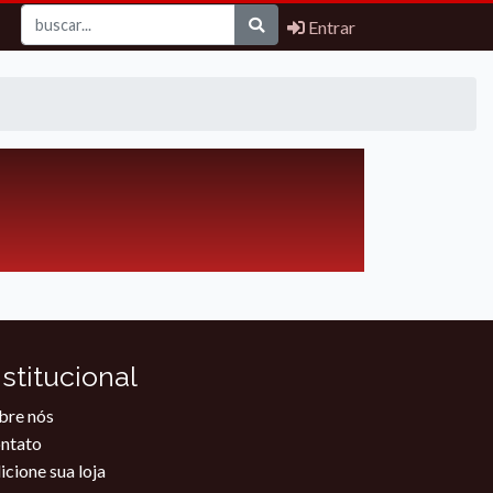
Entrar
nstitucional
bre nós
ntato
icione sua loja