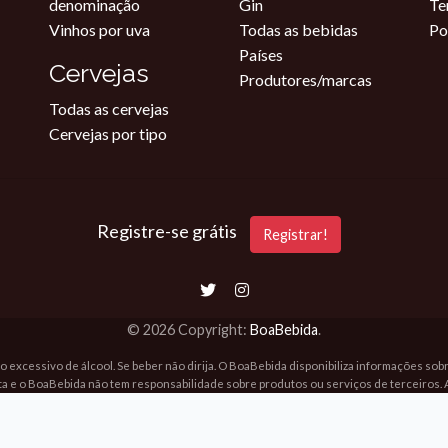
denominação
Gin
Te
Vinhos por uva
Todas as bebidas
Po
Países
Cervejas
Produtores/marcas
Todas as cervejas
Cervejas por tipo
Registre-se grátis
Registrar!
© 2026 Copyright:
BoaBebida
.
o excessivo de álcool. Se beber não dirija. O BoaBebida disponibiliza informações so
ta e o BoaBebida não tem responsabilidade sobre produtos ou serviços de terceiros. 