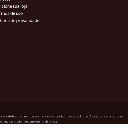
icione sua loja
rmos de uso
lítica de privacidade
bre produtos oferecidos por terceiros conforme seus dados. A compra será feita no
As imagens são meramente ilustrativas.