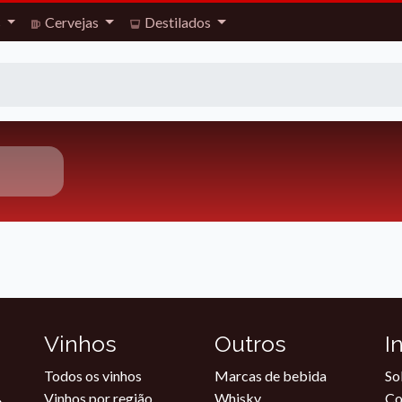
s
Cervejas
Destilados
Vinhos
Outros
I
Todos os vinhos
Marcas de bebida
So
Vinhos por região
Whisky
Co
.