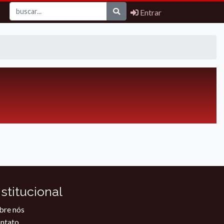
Entrar
nstitucional
bre nós
ntato