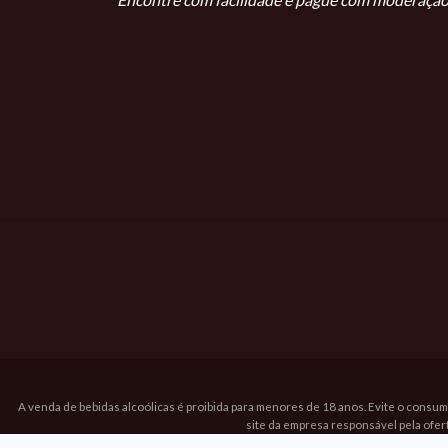
A venda de bebidas alcoólicas é proibida para menores de 18 anos. Evite o consum
site da empresa responsável pela ofer