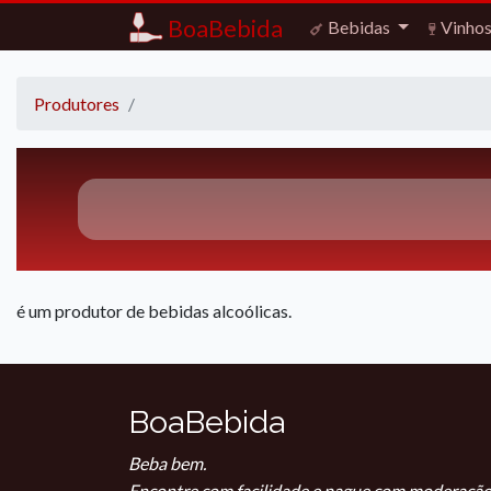
BoaBebida
Bebidas
Vinho
Produtores
é um produtor de bebidas alcoólicas.
BoaBebida
Beba bem.
Encontre com facilidade e pague com moderação