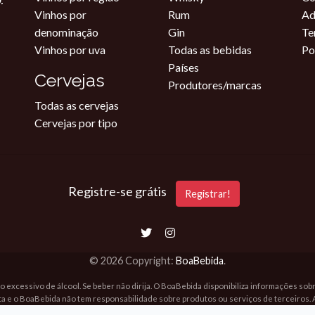
Vinhos por
Rum
Ad
denominação
Gin
Te
Vinhos por uva
Todas as bebidas
Po
Países
Cervejas
Produtores/marcas
Todas as cervejas
Cervejas por tipo
Registre-se grátis
Registrar!
© 2026 Copyright:
BoaBebida
.
o excessivo de álcool. Se beber não dirija. O BoaBebida disponibiliza informações so
ta e o BoaBebida não tem responsabilidade sobre produtos ou serviços de terceiros. 