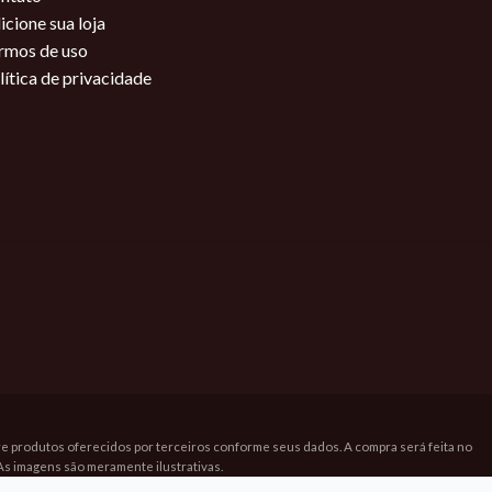
icione sua loja
rmos de uso
lítica de privacidade
bre produtos oferecidos por terceiros conforme seus dados. A compra será feita no
As imagens são meramente ilustrativas.