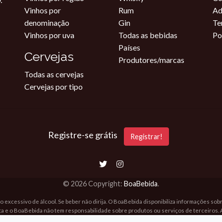
Vinhos por
Rum
Ad
denominação
Gin
Te
Vinhos por uva
Todas as bebidas
Po
Países
Cervejas
Produtores/marcas
Todas as cervejas
Cervejas por tipo
Registre-se grátis
Registrar!
© 2026 Copyright:
BoaBebida
.
o excessivo de álcool. Se beber não dirija. O BoaBebida disponibiliza informações so
ta e o BoaBebida não tem responsabilidade sobre produtos ou serviços de terceiros. 