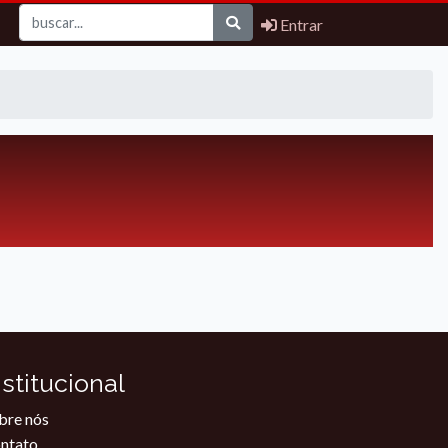
Entrar
nstitucional
bre nós
ntato