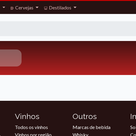
s
Cervejas
Destilados
Vinhos
Outros
I
Todos os vinhos
Marcas de bebida
So
Vinhos por região
Whisky
Co
.