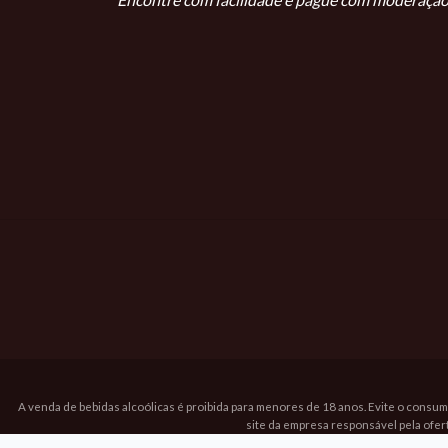
A venda de bebidas alcoólicas é proibida para menores de 18 anos. Evite o consum
site da empresa responsável pela ofer