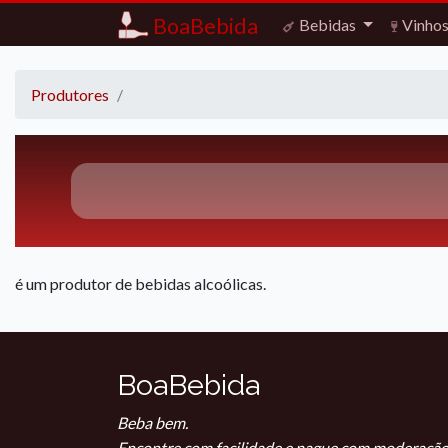
BoaBebida
Bebidas
Vinho
Produtores
é um produtor de bebidas alcoólicas.
BoaBebida
Beba bem.
Encontre com facilidade e pague com moderação